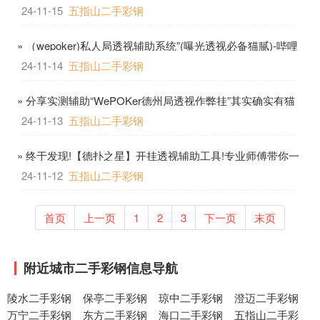
哩
24-11-15
五指山二手彩钢
» （wepoker)私人局透视辅助系统”(曝光透视必备猫腻)-哔哩
哔哩
24-11-14
五指山二手彩钢
» 分享实测辅助“WePOKer德州局透视作弊挂”其实确实有猫
腻-哔哩哔哩
24-11-13
五指山二手彩钢
» 终于发现!【德扑之星】开挂透视辅助工具!专业师傅带你一
起了解-哔哩哔哩
24-11-12
五指山二手彩钢
首页
上一页
1
2
3
下一页
末页
附近城市二手彩钢信息导航
陵水二手彩钢
保亭二手彩钢
琼中二手彩钢
澄迈二手彩钢
万宁二手彩钢
东方二手彩钢
海口二手彩钢
五指山二手彩