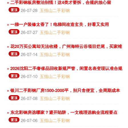
» 二手彩钢板房整治别慌！这4类才要拆，合规的放心留
置顶
26-07-28
五指山二手彩钢
» 一梯一户装修太香了！电梯间改造玄关，好看又实用
置顶
26-07-27
五指山二手彩钢
» 花20万买公寓却无法收楼，广州海特云谷项目烂尾，买家维
权难
置顶
26-07-14
五指山二手彩钢
» 2026沈阳二手奢侈品回收新规严管，闲置名表变现认准合规
店
置顶
26-07-10
五指山二手彩钢
» 银川二手彩钢厂房1500-2000平，别只贪便宜，全周期成本
更关键
置顶
26-07-08
五指山二手彩钢
» 东北彩钢房选哪家？避开陷阱，一文梳理选购全流程要点
置顶
26-07-06
五指山二手彩钢