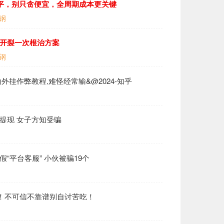
000平，别只贪便宜，全周期成本更关键
钢
融开裂一次根治方案
钢
辅助外挂作弊教程,难怪经常输&@2024-知乎
提现 女子方知受骗
假“平台客服” 小伙被骗19个
骗！不可信不靠谱别自讨苦吃！