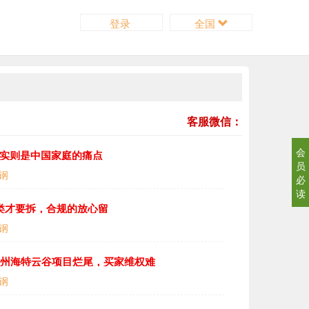
登录
全国
客服微信：
会
，实则是中国家庭的痛点
员
钢
必
读
4类才要拆，合规的放心留
钢
广州海特云谷项目烂尾，买家维权难
钢