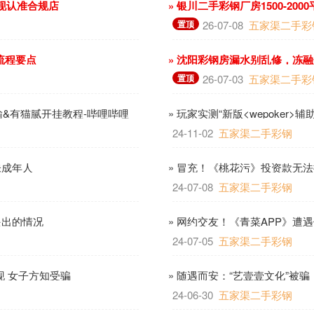
变现认准合规店
» 银川二手彩钢厂房1500-2
置顶
26-07-08
五家渠二手彩
流程要点
» 沈阳彩钢房漏水别乱修，冻
置顶
26-07-03
五家渠二手彩
常输&有猫腻开挂教程-哔哩哔哩
» 玩家实测“新版<wepoker>
24-11-02
五家渠二手彩钢
未成年人
» 冒充！《桃花污》投资款无法
24-07-08
五家渠二手彩钢
提出的情况
» 网约交友！《青菜APP》遭遇
24-07-05
五家渠二手彩钢
现 女子方知受骗
» 随遇而安：“艺壹壹文化”被
24-06-30
五家渠二手彩钢