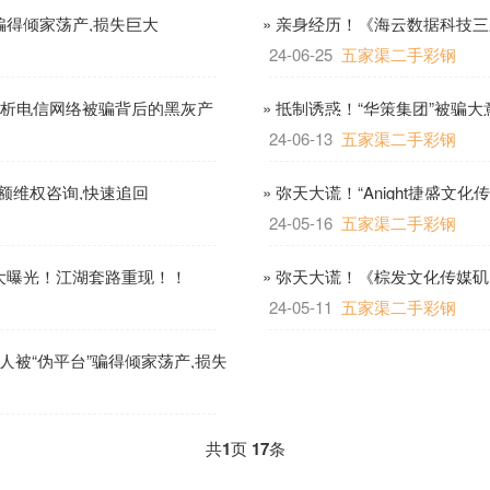
”骗得倾家荡产,损失巨大
» 亲身经历！《海云数据科技三三
24-06-25
五家渠二手彩钢
解析电信网络被骗背后的黑灰产
» 抵制诱惑！“华策集团”被骗
24-06-13
五家渠二手彩钢
额维权咨询,快速追回
» 弥天大谎！“Anight捷盛
24-05-16
五家渠二手彩钢
相大曝光！江湖套路重现！！
» 弥天大谎！《棕发文化传媒矶
24-05-11
五家渠二手彩钢
有人被“伪平台”骗得倾家荡产,损失
共
1
页
17
条