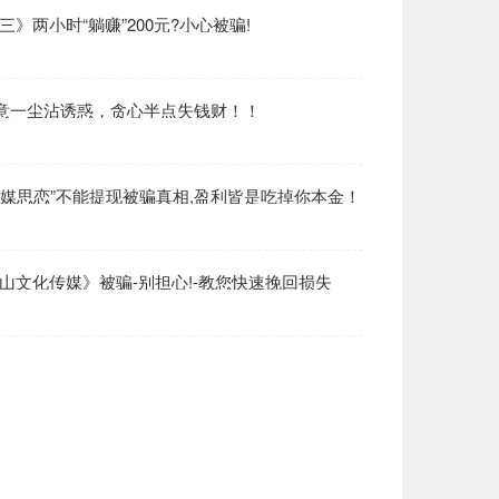
》两小时“躺赚”200元?小心被骗!
大意一尘沾诱惑，贪心半点失钱财！！
文化传媒思恋”不能提现被骗真相,盈利皆是吃掉你本金！
山文化传媒》被骗-别担心!-教您快速挽回损失