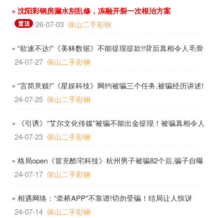
» 沈阳彩钢房漏水别乱修，冻融开裂一次根治方案
置顶
26-07-03
保山二手彩钢
» “欲速不达!”《美林数据》不能提现提款!!背后真相令人毛骨
悚然!!
24-07-27
保山二手彩钢
» “言简意赅!”《星娱科技》网约被骗三个任务,被骗经历讲述!
24-07-25
保山二手彩钢
» 《引诱》“艾尔文化传媒”被骗不能出金提现！被骗真相令人
唏嘘!
24-07-23
保山二手彩钢
» 格局open《冒充酷宅科技》杭州男子被骗82个后,骗子自曝
身份:“你报警吧!”
24-07-17
保山二手彩钢
» 相遇网络：“牵桥APP”不靠谱!切勿受骗！结局让人惊讶
24-07-14
保山二手彩钢