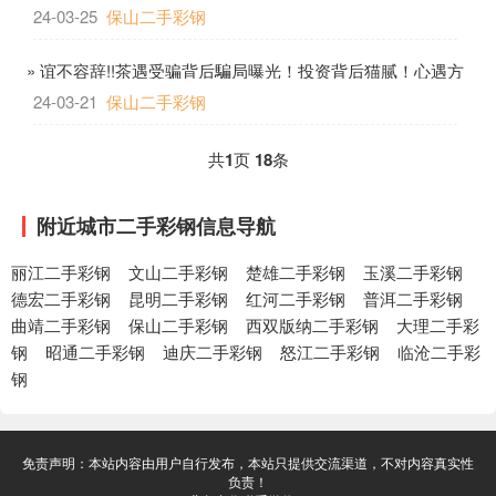
震惊!!
24-03-25
保山二手彩钢
» 谊不容辞!!茶遇受骗背后騙局曝光！投资背后猫腻！心遇方
博传媒
24-03-21
保山二手彩钢
共
1
页
18
条
附近城市二手彩钢信息导航
丽江二手彩钢
文山二手彩钢
楚雄二手彩钢
玉溪二手彩钢
德宏二手彩钢
昆明二手彩钢
红河二手彩钢
普洱二手彩钢
曲靖二手彩钢
保山二手彩钢
西双版纳二手彩钢
大理二手彩
钢
昭通二手彩钢
迪庆二手彩钢
怒江二手彩钢
临沧二手彩
钢
免责声明：本站内容由用户自行发布，本站只提供交流渠道，不对内容真实性
负责！