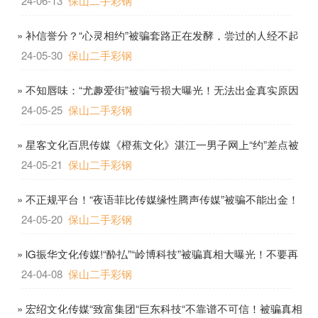
24-06-13
保山二手彩钢
» 补信誉分？“心灵相约”被骗套路正在发酵，尝过的人经不起
诱惑！！
24-05-30
保山二手彩钢
» 不知唇味：“尤趣爱街”被骗亏损大曝光！无法出金真实原因
揭晓！
24-05-25
保山二手彩钢
» 星客文化百思传媒《橙蕉文化》湛江一男子网上“约”差点被
骗!|骗子
24-05-21
保山二手彩钢
» 不正规平台！“夜语菲比传媒缘性腾声传媒”被骗不能出金！
背后真相令人毛骨悚然！
24-05-20
保山二手彩钢
» lG振华文化传媒!“酔払”“岭博科技”被骗真相大曝光！不要再
当冤大头啦！！！盛世文化传媒
24-04-08
保山二手彩钢
» 宏绍文化传媒“致富集团“巨东科技“不靠谱不可信！被骗真相