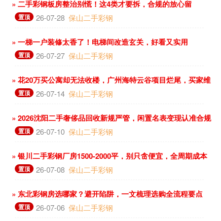
» 二手彩钢板房整治别慌！这4类才要拆，合规的放心留
置顶
26-07-28
保山二手彩钢
» 一梯一户装修太香了！电梯间改造玄关，好看又实用
置顶
26-07-27
保山二手彩钢
» 花20万买公寓却无法收楼，广州海特云谷项目烂尾，买家维
权难
置顶
26-07-14
保山二手彩钢
» 2026沈阳二手奢侈品回收新规严管，闲置名表变现认准合规
店
置顶
26-07-10
保山二手彩钢
» 银川二手彩钢厂房1500-2000平，别只贪便宜，全周期成本
更关键
置顶
26-07-08
保山二手彩钢
» 东北彩钢房选哪家？避开陷阱，一文梳理选购全流程要点
置顶
26-07-06
保山二手彩钢