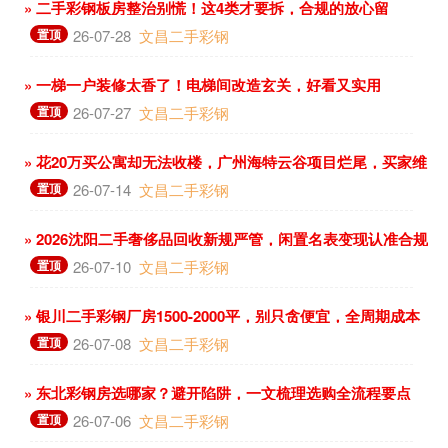
» 二手彩钢板房整治别慌！这4类才要拆，合规的放心留
置顶
26-07-28
文昌二手彩钢
» 一梯一户装修太香了！电梯间改造玄关，好看又实用
置顶
26-07-27
文昌二手彩钢
» 花20万买公寓却无法收楼，广州海特云谷项目烂尾，买家维
权难
置顶
26-07-14
文昌二手彩钢
» 2026沈阳二手奢侈品回收新规严管，闲置名表变现认准合规
店
置顶
26-07-10
文昌二手彩钢
» 银川二手彩钢厂房1500-2000平，别只贪便宜，全周期成本
更关键
置顶
26-07-08
文昌二手彩钢
» 东北彩钢房选哪家？避开陷阱，一文梳理选购全流程要点
置顶
26-07-06
文昌二手彩钢